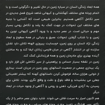
همه ابعاد زندگی انسان در سیاره زمین در حال تغییر و دگرگونی است و با
اتمام چرخه های مختلف کهکشانی و کیهانی شاهد شروع فصل جدیدی در
سیر تکامل آگاهی هستیم. بنابراین طبیعی است که آشنایی با جنبه
های مختلف این تحولات در جهت کمک به رشد و تکامل روحی بسیار
مهم و حیاتی است. در عصر جدید و با ورود آگاهی کیهانی نوین به
زمین و با شتاب گرفتن تحولات عمیق و بنیانی در همه سطوح و ابعاد
زندگی نژاد انسان بر روی زمین، «وبسایت پیروزی الهه» تلاش دارد نقش
سازنده ای در انتشار آگاهی در میان فارسی زبانان ایفا کند و به ساختن
آینده بهتری برای مادرمان زمین و همه فرزندانش کمک کند.
زمین در نقطه بسیار حساس و پراهمیتی از سیر تکاملی اش قرار دارد و
یک بیداری جمعی در جمعیت انسانهای روی زمین در جریان است. بیداری
از خوابی هزاران ساله، فراموش کردن داستانهای کهنه که بیشتر اطمینانی
جعلی می بخشیدند و فاقد بلوغ و دقت و واقع نگری بودند. تلاش برای
رسیدن به آزادی فیزیکی، ذهنی و روحی و آگاهی از وجود حیات در ابعاد
دیگر.
هم اکنون اسرار به سرعت فاش می شوند. شاید بتوان عصر حاضر را از یک
نگاه، عصر افشاگری نامید. چه در حوزه های سیاسی و چه در حوزه های