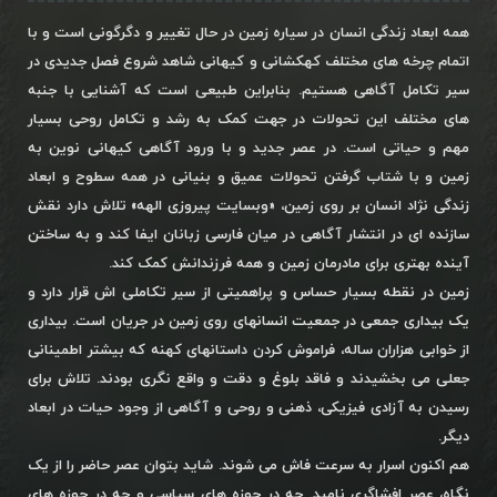
همه ابعاد زندگی انسان در سیاره زمین در حال تغییر و دگرگونی است و با
اتمام چرخه های مختلف کهکشانی و کیهانی شاهد شروع فصل جدیدی در
سیر تکامل آگاهی هستیم. بنابراین طبیعی است که آشنایی با جنبه
های مختلف این تحولات در جهت کمک به رشد و تکامل روحی بسیار
مهم و حیاتی است. در عصر جدید و با ورود آگاهی کیهانی نوین به
زمین و با شتاب گرفتن تحولات عمیق و بنیانی در همه سطوح و ابعاد
زندگی نژاد انسان بر روی زمین، «وبسایت پیروزی الهه» تلاش دارد نقش
سازنده ای در انتشار آگاهی در میان فارسی زبانان ایفا کند و به ساختن
آینده بهتری برای مادرمان زمین و همه فرزندانش کمک کند.
زمین در نقطه بسیار حساس و پراهمیتی از سیر تکاملی اش قرار دارد و
یک بیداری جمعی در جمعیت انسانهای روی زمین در جریان است. بیداری
از خوابی هزاران ساله، فراموش کردن داستانهای کهنه که بیشتر اطمینانی
جعلی می بخشیدند و فاقد بلوغ و دقت و واقع نگری بودند. تلاش برای
رسیدن به آزادی فیزیکی، ذهنی و روحی و آگاهی از وجود حیات در ابعاد
دیگر.
هم اکنون اسرار به سرعت فاش می شوند. شاید بتوان عصر حاضر را از یک
نگاه، عصر افشاگری نامید. چه در حوزه های سیاسی و چه در حوزه های