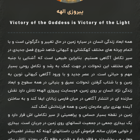
پیروزی الهه
Victory of the Goddess is Victory of the Light
همه ابعاد زندگی انسان در سیاره زمین در حال تغییر و دگرگونی است و با
اتمام چرخه های مختلف کهکشانی و کیهانی شاهد شروع فصل جدیدی در
سیر تکامل آگاهی هستیم. بنابراین طبیعی است که آشنایی با جنبه
های مختلف این تحولات در جهت کمک به رشد و تکامل روحی بسیار
مهم و حیاتی است. در عصر جدید و با ورود آگاهی کیهانی نوین به
زمین و با شتاب گرفتن تحولات عمیق و بنیانی در همه سطوح و ابعاد
زندگی نژاد انسان بر روی زمین، «وبسایت پیروزی الهه» تلاش دارد نقش
سازنده ای در انتشار آگاهی در میان فارسی زبانان ایفا کند و به ساختن
آینده بهتری برای مادرمان زمین و همه فرزندانش کمک کند.
زمین در نقطه بسیار حساس و پراهمیتی از سیر تکاملی اش قرار دارد و
یک بیداری جمعی در جمعیت انسانهای روی زمین در جریان است. بیداری
از خوابی هزاران ساله، فراموش کردن داستانهای کهنه که بیشتر اطمینانی
جعلی می بخشیدند و فاقد بلوغ و دقت و واقع نگری بودند. تلاش برای