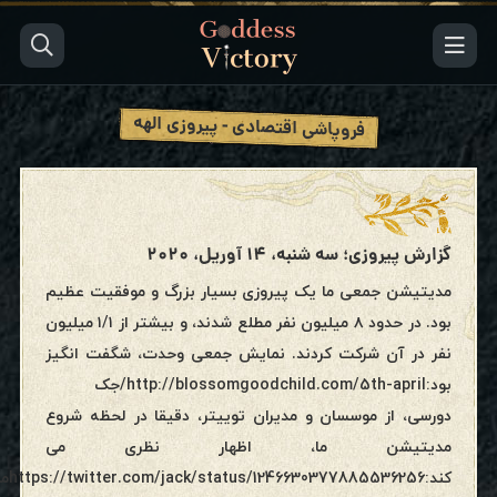
فروپاشی اقتصادی - پیروزی الهه
گزارش پیروزی؛ سه شنبه، ۱۴ آوریل، ۲۰۲۰
مدیتیشن جمعی ما یک پیروزی بسیار بزرگ و موفقیت عظیم
بود. در حدود ۸ میلیون نفر مطلع شدند، و بیشتر از ۱/۱ میلیون
نفر در آن شرکت کردند. نمایش جمعی وحدت، شگفت انگیز
بود:http://blossomgoodchild.com/5th-april/جک
دورسی، از موسسان و مدیران توییتر، دقیقا در لحظه شروع
مدیتیشن ما، اظهار نظری می
کند:er.com/jack/status/1246630377885536256