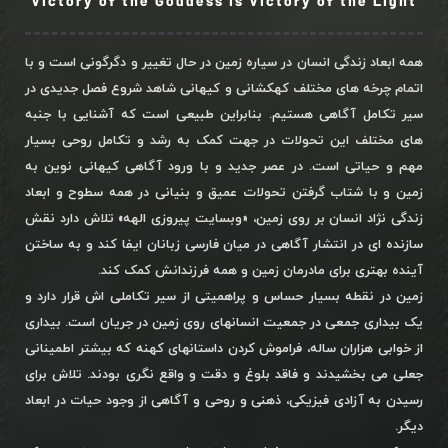
Victory of the Goddess is Victory of the Light
همه ابعاد زندگی انسان در سیاره زمین در حال تغییر و دگرگونی است و با
اتمام چرخه های مختلف کهکشانی و کیهانی شاهد شروع فصل جدیدی در
سیر تکامل آگاهی هستیم. بنابراین طبیعی است که آشنایی با جنبه
های مختلف این تحولات در جهت کمک به رشد و تکامل روحی بسیار
مهم و حیاتی است. در عصر جدید و با ورود آگاهی کیهانی نوین به
زمین و با شتاب گرفتن تحولات عمیق و بنیانی در همه سطوح و ابعاد
زندگی نژاد انسان بر روی زمین، «وبسایت پیروزی الهه» تلاش دارد نقش
سازنده ای در انتشار آگاهی در میان فارسی زبانان ایفا کند و به ساختن
آینده بهتری برای مادرمان زمین و همه فرزندانش کمک کند.
زمین در نقطه بسیار حساس و پراهمیتی از سیر تکاملی اش قرار دارد و
یک بیداری جمعی در جمعیت انسانهای روی زمین در جریان است. بیداری
از خوابی هزاران ساله، فراموش کردن داستانهای کهنه که بیشتر اطمینانی
جعلی می بخشیدند و فاقد بلوغ و دقت و واقع نگری بودند. تلاش برای
رسیدن به آزادی فیزیکی، ذهنی و روحی و آگاهی از وجود حیات در ابعاد
دیگر.