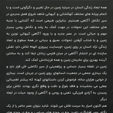
همه ابعاد زندگی انسان در سیاره زمین در حال تغییر و دگرگونی است و با
اتمام چرخه های مختلف کهکشانی و کیهانی شاهد شروع فصل جدیدی در
سیر تکامل آگاهی هستیم. بنابراین طبیعی است که آشنایی با جنبه
های مختلف این تحولات در جهت کمک به رشد و تکامل روحی بسیار
مهم و حیاتی است. در عصر جدید و با ورود آگاهی کیهانی نوین به
زمین و با شتاب گرفتن تحولات عمیق و بنیانی در همه سطوح و ابعاد
زندگی نژاد انسان بر روی زمین، «وبسایت پیروزی الهه» تلاش دارد نقش
سازنده ای در انتشار آگاهی در میان فارسی زبانان ایفا کند و به ساختن
آینده بهتری برای مادرمان زمین و همه فرزندانش کمک کند.
زمین در نقطه بسیار حساس و پراهمیتی از سیر تکاملی اش قرار دارد و
یک بیداری جمعی در جمعیت انسانهای روی زمین در جریان است. بیداری
از خوابی هزاران ساله، فراموش کردن داستانهای کهنه که بیشتر اطمینانی
جعلی می بخشیدند و فاقد بلوغ و دقت و واقع نگری بودند. تلاش برای
رسیدن به آزادی فیزیکی، ذهنی و روحی و آگاهی از وجود حیات در ابعاد
دیگر.
هم اکنون اسرار به سرعت فاش می شوند. شاید بتوان عصر حاضر را از یک
نگاه، عصر افشاگری نامید. چه در حوزه های سیاسی و چه در حوزه های