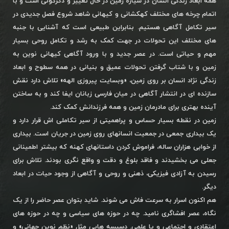
همه ابعاد زندگی انسان در سیاره زمین در حال تغییر و دگرگونی است و با
اتمام چرخه های مختلف کهکشانی و کیهانی شاهد شروع فصل جدیدی در
سیر تکامل آگاهی هستیم. بنابراین طبیعی است که آشنایی با جنبه
های مختلف این تحولات در جهت کمک به رشد و تکامل روحی بسیار
مهم و حیاتی است. در عصر جدید و با ورود آگاهی کیهانی نوین به
زمین و با شتاب گرفتن تحولات عمیق و بنیانی در همه سطوح و ابعاد
زندگی نژاد انسان بر روی زمین، «وبسایت پیروزی الهه» تلاش دارد نقش
سازنده ای در انتشار آگاهی در میان فارسی زبانان ایفا کند و به ساختن
آینده بهتری برای مادرمان زمین و همه فرزندانش کمک کند.
زمین در نقطه بسیار حساس و پراهمیتی از سیر تکاملی اش قرار دارد و
یک بیداری جمعی در جمعیت انسانهای روی زمین در جریان است. بیداری
از خوابی هزاران ساله، فراموش کردن داستانهای کهنه که بیشتر اطمینانی
جعلی می بخشیدند و فاقد بلوغ و دقت و واقع نگری بودند. تلاش برای
رسیدن به آزادی فیزیکی، ذهنی و روحی و آگاهی از وجود حیات در ابعاد
دیگر.
هم اکنون اسرار به سرعت فاش می شوند. شاید بتوان عصر حاضر را از یک
نگاه، عصر افشاگری نامید. چه در حوزه های سیاسی و چه در حوزه های
اعتقادی و اجتماعی و یا علمی. دسیسه هایی مثل «نظم نوین جهانی» و