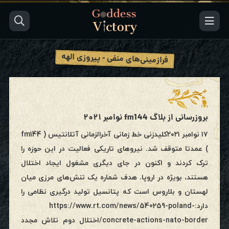
فرازمینی‌های منفی - پیروزی الهه
بروزرسانی از بلاگ fm144 نوامبر ۲۰۲۱
۱۷ نوامبر ۲۰۲۱کلیدزنی خط زمانی آخرالزمانی آتلانتیس ( fm144
) عمدتا متوقف شد. نیروهای تاریکی فعالیت در این حوزه را
ترک کردند و اکنون در جای دیگری مشغول ایجاد اختلال
هستند، بویژه در اروپا. هدف شماره یک تنش‌های مرزی میان
لهستان و بلاروس است که پتانسیل تولید درگیری نظامی را
دارد:https://www.rt.com/news/540259-poland-
concrete-actions-nato-border/اختلال دوم تلاش مجدد