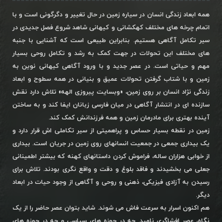
همه ابعاد زندگی انسان در سیاره زمین در حال تغییر و دگرگونی است و با
اتمام چرخه های مختلف کهکشانی و کیهانی شاهد شروع فصل جدیدی در
سیر تکامل آگاهی هستیم. بنابراین طبیعی است که آشنایی با جنبه
های مختلف این تحولات در جهت کمک به رشد و تکامل روحی بسیار
مهم و حیاتی است. در عصر جدید و با ورود آگاهی کیهانی نوین به
زمین و با شتاب گرفتن تحولات عمیق و بنیانی در همه سطوح و ابعاد
زندگی نژاد انسان بر روی زمین، «وبسایت پیروزی الهه» تلاش دارد نقش
سازنده ای در انتشار آگاهی در میان فارسی زبانان ایفا کند و به ساختن
آینده بهتری برای مادرمان زمین و همه فرزندانش کمک کند.
زمین در نقطه بسیار حساس و پراهمیتی از سیر تکاملی اش قرار دارد و
یک بیداری جمعی در جمعیت انسانهای روی زمین در جریان است. بیداری
از خوابی هزاران ساله، فراموش کردن داستانهای کهنه که بیشتر اطمینانی
جعلی می بخشیدند و فاقد بلوغ و دقت و واقع نگری بودند. تلاش برای
رسیدن به آزادی فیزیکی، ذهنی و روحی و آگاهی از وجود حیات در ابعاد
دیگر.
هم اکنون اسرار به سرعت فاش می شوند. شاید بتوان عصر حاضر را از یک
نگاه، عصر افشاگری نامید. چه در حوزه های سیاسی و چه در حوزه های