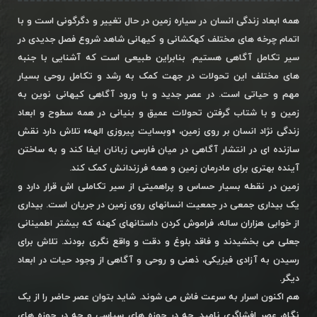
همه ابعاد زندگی انسان در سیاره زمین در حال تغییر و دگرگونی است و با
اتمام چرخه های مختلف کهکشانی و کیهانی شاهد شروع فصل جدیدی در
سیر تکامل آگاهی هستیم. بنابراین طبیعی است که آشنایی با جنبه
های مختلف این تحولات در جهت کمک به رشد و تکامل روحی بسیار
مهم و حیاتی است. در عصر جدید و با ورود آگاهی کیهانی نوین به
زمین و با شتاب گرفتن تحولات عمیق و بنیانی در همه سطوح و ابعاد
زندگی نژاد انسان بر روی زمین، «وبسایت پیروزی الهه» تلاش دارد نقش
سازنده ای در انتشار آگاهی در میان فارسی زبانان ایفا کند و به ساختن
آینده بهتری برای مادرمان زمین و همه فرزندانش کمک کند.
زمین در نقطه بسیار حساس و پراهمیتی از سیر تکاملی اش قرار دارد و
یک بیداری جمعی در جمعیت انسانهای روی زمین در جریان است. بیداری
از خوابی هزاران ساله، فراموش کردن داستانهای کهنه که بیشتر اطمینانی
جعلی می بخشیدند و فاقد بلوغ و دقت و واقع نگری بودند. تلاش برای
رسیدن به آزادی فیزیکی، ذهنی و روحی و آگاهی از وجود حیات در ابعاد
دیگر.
هم اکنون اسرار به سرعت فاش می شوند. شاید بتوان عصر حاضر را از یک
نگاه، عصر افشاگری نامید. چه در حوزه های سیاسی و چه در حوزه های