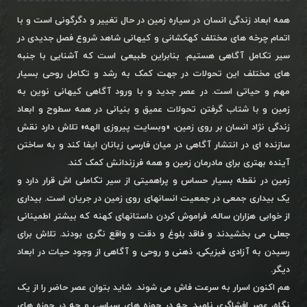
همه ابعاد زندگی انسان در سیاره زمین در حال تغییر و دگرگونی است و با
اتمام چرخه های مختلف کهکشانی و کیهانی شاهد شروع فصل جدیدی در
سیر تکامل آگاهی هستیم. بنابراین طبیعی است که آشنایی با جنبه
های مختلف این تحولات در جهت کمک به رشد و تکامل روحی بسیار
مهم و حیاتی است. در عصر جدید و با ورود آگاهی کیهانی نوین به
زمین و با شتاب گرفتن تحولات عمیق و بنیانی در همه سطوح و ابعاد
زندگی نژاد انسان بر روی زمین، «وبسایت پیروزی الهه» تلاش دارد نقش
سازنده ای در انتشار آگاهی در میان فارسی زبانان ایفا کند و به ساختن
آینده بهتری برای مادرمان زمین و همه فرزندانش کمک کند.
زمین در نقطه بسیار حساس و پراهمیتی از سیر تکاملی اش قرار دارد و
یک بیداری جمعی در جمعیت انسانهای روی زمین در جریان است. بیداری
از خوابی هزاران ساله، فراموش کردن داستانهای کهنه که بیشتر اطمینانی
جعلی می بخشیدند و فاقد بلوغ و دقت و واقع نگری بودند. تلاش برای
رسیدن به آزادی فیزیکی، ذهنی و روحی و آگاهی از وجود حیات در ابعاد
دیگر.
هم اکنون اسرار به سرعت فاش می شوند. شاید بتوان عصر حاضر را از یک
نگاه، عصر افشاگری نامید. چه در حوزه های سیاسی و چه در حوزه های