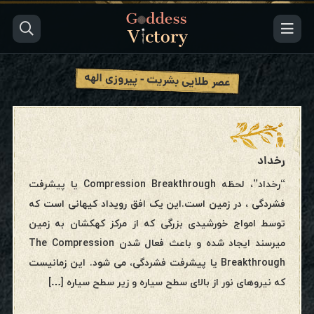
عصر طلایی بشریت - پیروزی الهه
رخداد
“رخداد”، لحظه Compression Breakthrough یا پیشرفت
فشردگی ، در زمین است.این یک افق رویداد کیهانی است که
توسط امواج خورشیدی بزرگی که از مرکز کهکشان به زمین
میرسند ایجاد شده و باعث فعال شدن The Compression
Breakthrough یا پیشرفت فشردگی، می شود. این زمانیست
که نیروهای نور از بالای سطح سیاره و زیر سطح سیاره […]