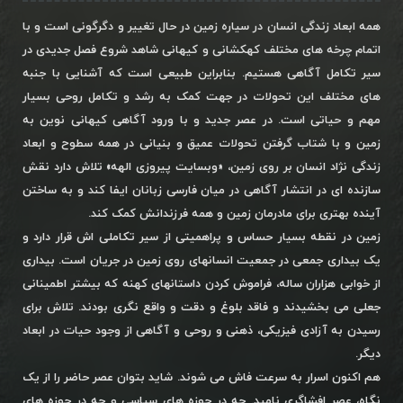
همه ابعاد زندگی انسان در سیاره زمین در حال تغییر و دگرگونی است و با
اتمام چرخه های مختلف کهکشانی و کیهانی شاهد شروع فصل جدیدی در
سیر تکامل آگاهی هستیم. بنابراین طبیعی است که آشنایی با جنبه
های مختلف این تحولات در جهت کمک به رشد و تکامل روحی بسیار
مهم و حیاتی است. در عصر جدید و با ورود آگاهی کیهانی نوین به
زمین و با شتاب گرفتن تحولات عمیق و بنیانی در همه سطوح و ابعاد
زندگی نژاد انسان بر روی زمین، «وبسایت پیروزی الهه» تلاش دارد نقش
سازنده ای در انتشار آگاهی در میان فارسی زبانان ایفا کند و به ساختن
آینده بهتری برای مادرمان زمین و همه فرزندانش کمک کند.
زمین در نقطه بسیار حساس و پراهمیتی از سیر تکاملی اش قرار دارد و
یک بیداری جمعی در جمعیت انسانهای روی زمین در جریان است. بیداری
از خوابی هزاران ساله، فراموش کردن داستانهای کهنه که بیشتر اطمینانی
جعلی می بخشیدند و فاقد بلوغ و دقت و واقع نگری بودند. تلاش برای
رسیدن به آزادی فیزیکی، ذهنی و روحی و آگاهی از وجود حیات در ابعاد
دیگر.
هم اکنون اسرار به سرعت فاش می شوند. شاید بتوان عصر حاضر را از یک
نگاه، عصر افشاگری نامید. چه در حوزه های سیاسی و چه در حوزه های