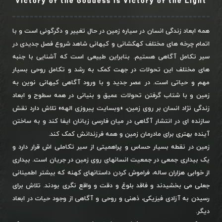
Victory of the Goddess is Victory of the Light
همه ابعاد زندگی انسان در سیاره زمین در حال تغییر و دگرگونی است و با
اتمام چرخه های مختلف کهکشانی و کیهانی شاهد شروع فصل جدیدی در
سیر تکامل آگاهی هستیم. بنابراین طبیعی است که آشنایی با جنبه
های مختلف این تحولات در جهت کمک به رشد و تکامل روحی بسیار
مهم و حیاتی است. در عصر جدید و با ورود آگاهی کیهانی نوین به
زمین و با شتاب گرفتن تحولات عمیق و بنیانی در همه سطوح و ابعاد
زندگی نژاد انسان بر روی زمین، «وبسایت پیروزی الهه» تلاش دارد نقش
سازنده ای در انتشار آگاهی در میان فارسی زبانان ایفا کند و به ساختن
آینده بهتری برای مادرمان زمین و همه فرزندانش کمک کند.
زمین در نقطه بسیار حساس و پراهمیتی از سیر تکاملی اش قرار دارد و
یک بیداری جمعی در جمعیت انسانهای روی زمین در جریان است. بیداری
از خوابی هزاران ساله، فراموش کردن داستانهای کهنه که بیشتر اطمینانی
جعلی می بخشیدند و فاقد بلوغ و دقت و واقع نگری بودند. تلاش برای
رسیدن به آزادی فیزیکی، ذهنی و روحی و آگاهی از وجود حیات در ابعاد
دیگر.