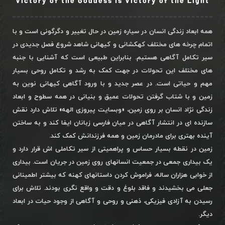
Victory of the Goddess is Victory of the Light
همه ابعاد زندگی انسان در سیاره زمین در حال تغییر و دگرگونی است و با
اتمام چرخه های مختلف کهکشانی و کیهانی شاهد شروع فصل جدیدی در
سیر تکامل آگاهی هستیم. بنابراین طبیعی است که آشنایی با جنبه
های مختلف این تحولات در جهت کمک به رشد و تکامل روحی بسیار
مهم و حیاتی است. در عصر جدید و با ورود آگاهی کیهانی نوین به
زمین و با شتاب گرفتن تحولات عمیق و بنیانی در همه سطوح و ابعاد
زندگی نژاد انسان بر روی زمین، «وبسایت پیروزی الهه» تلاش دارد نقش
سازنده ای در انتشار آگاهی در میان فارسی زبانان ایفا کند و به ساختن
آینده بهتری برای مادرمان زمین و همه فرزندانش کمک کند.
زمین در نقطه بسیار حساس و پراهمیتی از سیر تکاملی اش قرار دارد و
یک بیداری جمعی در جمعیت انسانهای روی زمین در جریان است. بیداری
از خوابی هزاران ساله، فراموش کردن داستانهای کهنه که بیشتر اطمینانی
جعلی می بخشیدند و فاقد بلوغ و دقت و واقع نگری بودند. تلاش برای
رسیدن به آزادی فیزیکی، ذهنی و روحی و آگاهی از وجود حیات در ابعاد
دیگر.