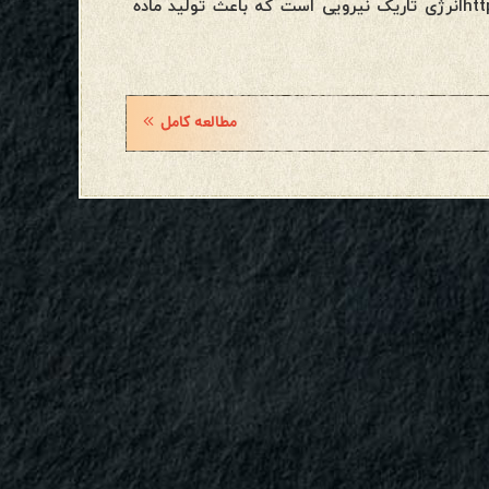
همبستگی کوانتومی است.https://en.wikipedia.org/wiki/Dark_energyانرژی تاریک نیرویی است که باعث تولید ماده
مطالعه کامل