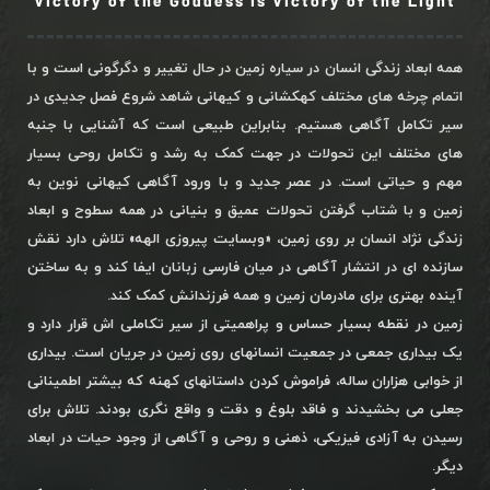
Victory of the Goddess is Victory of the Light
همه ابعاد زندگی انسان در سیاره زمین در حال تغییر و دگرگونی است و با
اتمام چرخه های مختلف کهکشانی و کیهانی شاهد شروع فصل جدیدی در
سیر تکامل آگاهی هستیم. بنابراین طبیعی است که آشنایی با جنبه
های مختلف این تحولات در جهت کمک به رشد و تکامل روحی بسیار
مهم و حیاتی است. در عصر جدید و با ورود آگاهی کیهانی نوین به
زمین و با شتاب گرفتن تحولات عمیق و بنیانی در همه سطوح و ابعاد
زندگی نژاد انسان بر روی زمین، «وبسایت پیروزی الهه» تلاش دارد نقش
سازنده ای در انتشار آگاهی در میان فارسی زبانان ایفا کند و به ساختن
آینده بهتری برای مادرمان زمین و همه فرزندانش کمک کند.
زمین در نقطه بسیار حساس و پراهمیتی از سیر تکاملی اش قرار دارد و
یک بیداری جمعی در جمعیت انسانهای روی زمین در جریان است. بیداری
از خوابی هزاران ساله، فراموش کردن داستانهای کهنه که بیشتر اطمینانی
جعلی می بخشیدند و فاقد بلوغ و دقت و واقع نگری بودند. تلاش برای
رسیدن به آزادی فیزیکی، ذهنی و روحی و آگاهی از وجود حیات در ابعاد
دیگر.