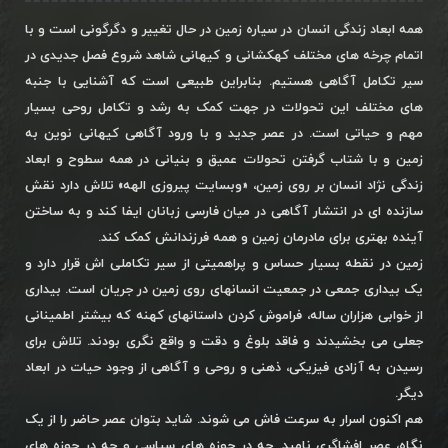
همه ابعاد زندگی انسان در سیاره زمین در حال تغییر و دگرگونی است و با
اتمام چرخه های مختلف کهکشانی و کیهانی شاهد شروع فصل جدیدی در
سیر تکامل آگاهی هستیم. بنابراین طبیعی است که آشنایی با جنبه
های مختلف این تحولات در جهت کمک به رشد و تکامل روحی بسیار
مهم و حیاتی است. در عصر جدید و با ورود آگاهی کیهانی نوین به
زمین و با شتاب گرفتن تحولات عمیق و بنیانی در همه سطوح و ابعاد
زندگی نژاد انسان بر روی زمین، «وبسایت پیروزی الهه» تلاش دارد نقش
سازنده ای در انتشار آگاهی در میان فارسی زبانان ایفا کند و به ساختن
آینده بهتری برای مادرمان زمین و همه فرزندانش کمک کند.
زمین در نقطه بسیار حساس و پراهمیتی از سیر تکاملی اش قرار دارد و
یک بیداری جمعی در جمعیت انسانهای روی زمین در جریان است. بیداری
از خوابی هزاران ساله، فراموش کردن داستانهای کهنه که بیشتر اطمینانی
جعلی می بخشیدند و فاقد بلوغ و دقت و واقع نگری بودند. تلاش برای
رسیدن به آزادی فیزیکی، ذهنی و روحی و آگاهی از وجود حیات در ابعاد
دیگر.
هم اکنون اسرار به سرعت فاش می شوند. شاید بتوان عصر حاضر را از یک
نگاه، عصر افشاگری نامید. چه در حوزه های سیاسی و چه در حوزه های