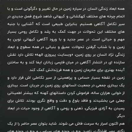
همه ابعاد زندگی انسان در سیاره زمین در حال تغییر و دگرگونی است و با
اتمام چرخه های مختلف کهکشانی و کیهانی شاهد شروع فصل جدیدی در
سیر تکامل آگاهی هستیم. بنابراین طبیعی است که آشنایی با جنبه
های مختلف این تحولات در جهت کمک به رشد و تکامل روحی بسیار
مهم و حیاتی است. در عصر جدید و با ورود آگاهی کیهانی نوین به
زمین و با شتاب گرفتن تحولات عمیق و بنیانی در همه سطوح و ابعاد
زندگی نژاد انسان بر روی زمین، «وبسایت پیروزی الهه» تلاش دارد نقش
سازنده ای در انتشار آگاهی در میان فارسی زبانان ایفا کند و به ساختن
آینده بهتری برای مادرمان زمین و همه فرزندانش کمک کند.
زمین در نقطه بسیار حساس و پراهمیتی از سیر تکاملی اش قرار دارد و
یک بیداری جمعی در جمعیت انسانهای روی زمین در جریان است. بیداری
از خوابی هزاران ساله، فراموش کردن داستانهای کهنه که بیشتر اطمینانی
جعلی می بخشیدند و فاقد بلوغ و دقت و واقع نگری بودند. تلاش برای
رسیدن به آزادی فیزیکی، ذهنی و روحی و آگاهی از وجود حیات در ابعاد
دیگر.
هم اکنون اسرار به سرعت فاش می شوند. شاید بتوان عصر حاضر را از یک
نگاه، عصر افشاگری نامید. چه در حوزه های سیاسی و چه در حوزه های