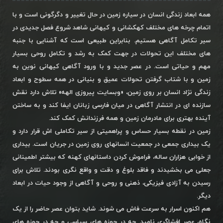
همه ابعاد زندگی انسان در سیاره زمین در حال تغییر و دگرگونی است و با
اتمام چرخه های مختلف کهکشانی و کیهانی شاهد شروع فصل جدیدی در
سیر تکامل آگاهی هستیم. بنابراین طبیعی است که آشنایی با جنبه
های مختلف این تحولات در جهت کمک به رشد و تکامل روحی بسیار
مهم و حیاتی است. در عصر جدید و با ورود آگاهی کیهانی نوین به
زمین و با شتاب گرفتن تحولات عمیق و بنیانی در همه سطوح و ابعاد
زندگی نژاد انسان بر روی زمین، «وبسایت پیروزی الهه» تلاش دارد نقش
سازنده ای در انتشار آگاهی در میان فارسی زبانان ایفا کند و به ساختن
آینده بهتری برای مادرمان زمین و همه فرزندانش کمک کند.
زمین در نقطه بسیار حساس و پراهمیتی از سیر تکاملی اش قرار دارد و
یک بیداری جمعی در جمعیت انسانهای روی زمین در جریان است. بیداری
از خوابی هزاران ساله، فراموش کردن داستانهای کهنه که بیشتر اطمینانی
جعلی می بخشیدند و فاقد بلوغ و دقت و واقع نگری بودند. تلاش برای
رسیدن به آزادی فیزیکی، ذهنی و روحی و آگاهی از وجود حیات در ابعاد
دیگر.
هم اکنون اسرار به سرعت فاش می شوند. شاید بتوان عصر حاضر را از یک
نگاه، عصر افشاگری نامید. چه در حوزه های سیاسی و چه در حوزه های