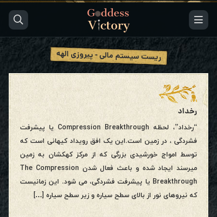
ریست سیستم مالی - پیروزی الهه
رخداد
“رخداد”، لحظه Compression Breakthrough یا پیشرفت
فشردگی ، در زمین است.این یک افق رویداد کیهانی است که
توسط امواج خورشیدی بزرگی که از مرکز کهکشان به زمین
میرسند ایجاد شده و باعث فعال شدن The Compression
Breakthrough یا پیشرفت فشردگی، می شود. این زمانیست
که نیروهای نور از بالای سطح سیاره و زیر سطح سیاره […]