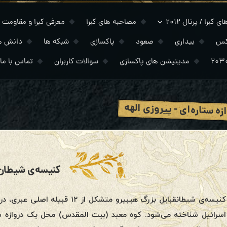
 کبرا / پرتال ۲۰۱۲
مصاحبه های کبرا
معرفی کبرا و مقاومت
کس
بیداری
صعود
پاکسازی
شبکه ها
دانش ه
مدیتیشن های پاکسازی
سوالات کاربران
تماس با ما
زه ستاره‌ای - پیروزی الهه
کنیسه‌ی شیطان
کنیسه‌ی شیطانقبایل بزرگ هیبیرو مت
اسرائیل شناخته می‌شود. کوه معبد (بیت المقدس) محل یک دروازه ست