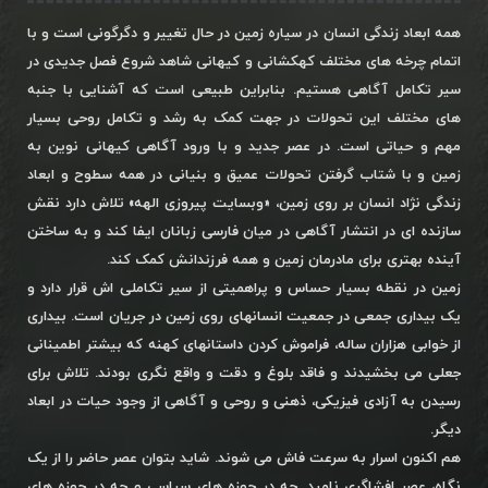
همه ابعاد زندگی انسان در سیاره زمین در حال تغییر و دگرگونی است و با
اتمام چرخه های مختلف کهکشانی و کیهانی شاهد شروع فصل جدیدی در
سیر تکامل آگاهی هستیم. بنابراین طبیعی است که آشنایی با جنبه
های مختلف این تحولات در جهت کمک به رشد و تکامل روحی بسیار
مهم و حیاتی است. در عصر جدید و با ورود آگاهی کیهانی نوین به
زمین و با شتاب گرفتن تحولات عمیق و بنیانی در همه سطوح و ابعاد
زندگی نژاد انسان بر روی زمین، «وبسایت پیروزی الهه» تلاش دارد نقش
سازنده ای در انتشار آگاهی در میان فارسی زبانان ایفا کند و به ساختن
آینده بهتری برای مادرمان زمین و همه فرزندانش کمک کند.
زمین در نقطه بسیار حساس و پراهمیتی از سیر تکاملی اش قرار دارد و
یک بیداری جمعی در جمعیت انسانهای روی زمین در جریان است. بیداری
از خوابی هزاران ساله، فراموش کردن داستانهای کهنه که بیشتر اطمینانی
جعلی می بخشیدند و فاقد بلوغ و دقت و واقع نگری بودند. تلاش برای
رسیدن به آزادی فیزیکی، ذهنی و روحی و آگاهی از وجود حیات در ابعاد
دیگر.
هم اکنون اسرار به سرعت فاش می شوند. شاید بتوان عصر حاضر را از یک
نگاه، عصر افشاگری نامید. چه در حوزه های سیاسی و چه در حوزه های