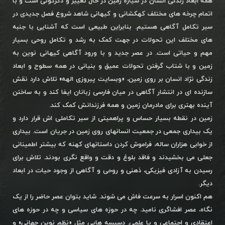
همه ابعاد زندگی انسان در سیاره زمین در حال تغییر و دگرگونی است و با
اتمام چرخه های مختلف کهکشانی و کیهانی شاهد شروع فصل جدیدی در
سیر تکامل آگاهی هستیم. بنابراین طبیعی است که آشنایی با جنبه
های مختلف این تحولات در جهت کمک به رشد و تکامل روحی بسیار
مهم و حیاتی است. در عصر جدید و با ورود آگاهی کیهانی نوین به
زمین و با شتاب گرفتن تحولات عمیق و بنیانی در همه سطوح و ابعاد
زندگی نژاد انسان بر روی زمین، «وبسایت پیروزی الهه» تلاش دارد نقش
سازنده ای در انتشار آگاهی در میان فارسی زبانان ایفا کند و به ساختن
آینده بهتری برای مادرمان زمین و همه فرزندانش کمک کند.
زمین در نقطه بسیار حساس و پراهمیتی از سیر تکاملی اش قرار دارد و
یک بیداری جمعی در جمعیت انسانهای روی زمین در جریان است. بیداری
از خوابی هزاران ساله، فراموش کردن داستانهای کهنه که بیشتر اطمینانی
جعلی می بخشیدند و فاقد بلوغ و دقت و واقع نگری بودند. تلاش برای
رسیدن به آزادی فیزیکی، ذهنی و روحی و آگاهی از وجود حیات در ابعاد
دیگر.
هم اکنون اسرار به سرعت فاش می شوند. شاید بتوان عصر حاضر را از یک
نگاه، عصر افشاگری نامید. چه در حوزه های سیاسی و چه در حوزه های
اعتقادی و اجتماعی و یا علمی. دسیسه هایی مثل «نظم نوین جهانی» و