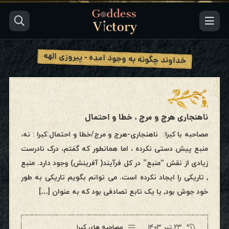
خداوند چگونه به وجود امده - پیروزی الهه
ناهنجاری هرج و مرج ، خطا و احتمال
مصاحبه با کبرا: ناهنجاری-هرج و مرج/خطا و احتمال:کبرا : نه،
منبع پیش دستی نکرده ، اما همانطور که گفتم، درک نادرست
زیادی از نقش “منبع” در کل فرآیند( آفرینش) وجود دارد. منبع
, تاریکی را ایجاد نکرده است. می توانم بگویم تاریکی به طور
خود جوش بود, یا یک تابع تصادفی بود که به عنوان […]
۲۳ تیر ۱۴۰۳
مصاحبه های کبرا