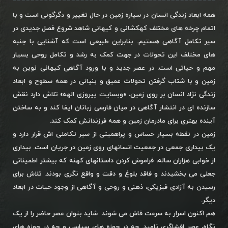
همه ابعاد زندگی انسان در سیاره زمین در حال تغییر و دگرگونی است و با
اتمام چرخه های مختلف کهکشانی و کیهانی شاهد شروع فصل جدیدی در
سیر تکامل آگاهی هستیم. بنابراین طبیعی است که آشنایی با جنبه
های مختلف این تحولات در جهت کمک به رشد و تکامل روحی بسیار
مهم و حیاتی است. در عصر جدید و با ورود آگاهی کیهانی نوین به
زمین و با شتاب گرفتن تحولات عمیق و بنیانی در همه سطوح و ابعاد
زندگی نژاد انسان بر روی زمین، «وبسایت پیروزی الهه» تلاش دارد نقش
سازنده ای در انتشار آگاهی در میان فارسی زبانان ایفا کند و به ساختن
آینده بهتری برای مادرمان زمین و همه فرزندانش کمک کند.
زمین در نقطه بسیار حساس و پراهمیتی از سیر تکاملی اش قرار دارد و
یک بیداری جمعی در جمعیت انسانهای روی زمین در جریان است. بیداری
از خوابی هزاران ساله، فراموش کردن داستانهای کهنه که بیشتر اطمینانی
جعلی می بخشیدند و فاقد بلوغ و دقت و واقع نگری بودند. تلاش برای
رسیدن به آزادی فیزیکی، ذهنی و روحی و آگاهی از وجود حیات در ابعاد
دیگر.
هم اکنون اسرار به سرعت فاش می شوند. شاید بتوان عصر حاضر را از یک
نگاه، عصر افشاگری نامید. چه در حوزه های سیاسی و چه در حوزه های