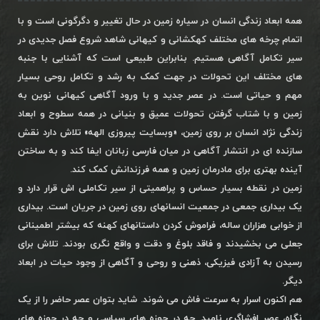
همه ابعاد زندگی انسان در سیاره زمین در حال تغییر و دگرگونی است و با
اتمام چرخه های مختلف کهکشانی و کیهانی شاهد شروع فصل جدیدی در
سیر تکامل آگاهی هستیم. بنابراین طبیعی است که آشنایی با جنبه
های مختلف این تحولات در جهت کمک به رشد و تکامل روحی بسیار
مهم و حیاتی است. در عصر جدید و با ورود آگاهی کیهانی نوین به
زمین و با شتاب گرفتن تحولات عمیق و بنیانی در همه سطوح و ابعاد
زندگی نژاد انسان بر روی زمین، «وبسایت پیروزی الهه» تلاش دارد نقش
سازنده ای در انتشار آگاهی در میان فارسی زبانان ایفا کند و به ساختن
آینده بهتری برای مادرمان زمین و همه فرزندانش کمک کند.
زمین در نقطه بسیار حساس و پراهمیتی از سیر تکاملی اش قرار دارد و
یک بیداری جمعی در جمعیت انسانهای روی زمین در جریان است. بیداری
از خوابی هزاران ساله، فراموش کردن داستانهای کهنه که بیشتر اطمینانی
جعلی می بخشیدند و فاقد بلوغ و دقت و واقع نگری بودند. تلاش برای
رسیدن به آزادی فیزیکی، ذهنی و روحی و آگاهی از وجود حیات در ابعاد
دیگر.
هم اکنون اسرار به سرعت فاش می شوند. شاید بتوان عصر حاضر را از یک
نگاه، عصر افشاگری نامید. چه در حوزه های سیاسی و چه در حوزه های