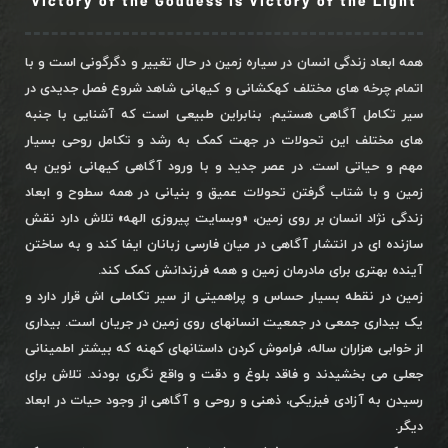
Victory of the Goddess is Victory of the Light
همه ابعاد زندگی انسان در سیاره زمین در حال تغییر و دگرگونی است و با
اتمام چرخه های مختلف کهکشانی و کیهانی شاهد شروع فصل جدیدی در
سیر تکامل آگاهی هستیم. بنابراین طبیعی است که آشنایی با جنبه
های مختلف این تحولات در جهت کمک به رشد و تکامل روحی بسیار
مهم و حیاتی است. در عصر جدید و با ورود آگاهی کیهانی نوین به
زمین و با شتاب گرفتن تحولات عمیق و بنیانی در همه سطوح و ابعاد
زندگی نژاد انسان بر روی زمین، «وبسایت پیروزی الهه» تلاش دارد نقش
سازنده ای در انتشار آگاهی در میان فارسی زبانان ایفا کند و به ساختن
آینده بهتری برای مادرمان زمین و همه فرزندانش کمک کند.
زمین در نقطه بسیار حساس و پراهمیتی از سیر تکاملی اش قرار دارد و
یک بیداری جمعی در جمعیت انسانهای روی زمین در جریان است. بیداری
از خوابی هزاران ساله، فراموش کردن داستانهای کهنه که بیشتر اطمینانی
جعلی می بخشیدند و فاقد بلوغ و دقت و واقع نگری بودند. تلاش برای
رسیدن به آزادی فیزیکی، ذهنی و روحی و آگاهی از وجود حیات در ابعاد
دیگر.