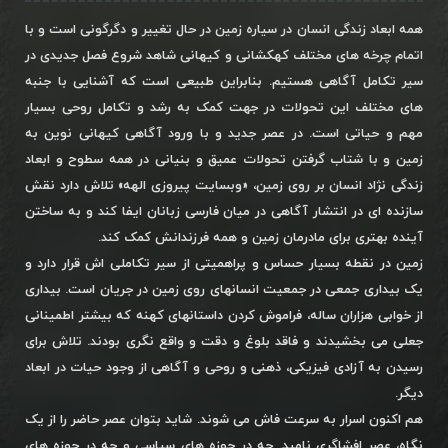
همه ابعاد زندگی انسان در سیاره زمین در حال تغییر و دگرگونی است و با
اتمام چرخه های مختلف کهکشانی و کیهانی شاهد شروع فصل جدیدی در
سیر تکامل آگاهی هستیم. بنابراین طبیعی است که آشنایی با جنبه
های مختلف این تحولات در جهت کمک به رشد و تکامل روحی بسیار
مهم و حیاتی است. در عصر جدید و با ورود آگاهی کیهانی نوین به
زمین و با شتاب گرفتن تحولات عمیق و بنیانی در همه سطوح و ابعاد
زندگی نژاد انسان بر روی زمین، «وبسایت پیروزی الهه» تلاش دارد نقش
سازنده ای در انتشار آگاهی در میان فارسی زبانان ایفا کند و به ساختن
آینده بهتری برای مادرمان زمین و همه فرزندانش کمک کند.
زمین در نقطه بسیار حساس و پراهمیتی از سیر تکاملی اش قرار دارد و
یک بیداری جمعی در جمعیت انسانهای روی زمین در جریان است. بیداری
از خوابی هزاران ساله، فراموش کردن داستانهای کهنه که بیشتر اطمینانی
جعلی می بخشیدند و فاقد بلوغ و دقت و واقع نگری بودند. تلاش برای
رسیدن به آزادی فیزیکی، ذهنی و روحی و آگاهی از وجود حیات در ابعاد
دیگر.
هم اکنون اسرار به سرعت فاش می شوند. شاید بتوان عصر حاضر را از یک
نگاه، عصر افشاگری نامید. چه در حوزه های سیاسی و چه در حوزه های