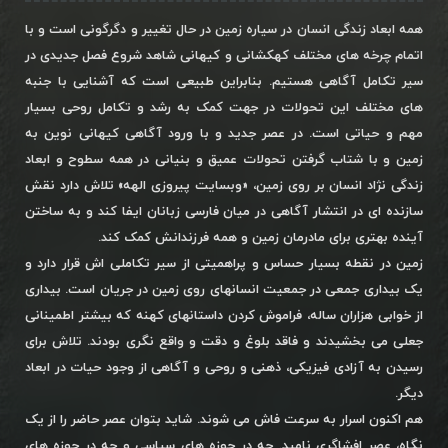
همه ابعاد زندگی انسان در سیاره زمین در حال تغییر و دگرگونی است و با
اتمام چرخه های مختلف کهکشانی و کیهانی شاهد شروع فصل جدیدی در
سیر تکامل آگاهی هستیم. بنابراین طبیعی است که آشنایی با جنبه
های مختلف این تحولات در جهت کمک به رشد و تکامل روحی بسیار
مهم و حیاتی است. در عصر جدید و با ورود آگاهی کیهانی نوین به
زمین و با شتاب گرفتن تحولات عمیق و بنیانی در همه سطوح و ابعاد
زندگی نژاد انسان بر روی زمین، «وبسایت پیروزی الهه» تلاش دارد نقش
سازنده ای در انتشار آگاهی در میان فارسی زبانان ایفا کند و به ساختن
آینده بهتری برای مادرمان زمین و همه فرزندانش کمک کند.
زمین در نقطه بسیار حساس و پراهمیتی از سیر تکاملی اش قرار دارد و
یک بیداری جمعی در جمعیت انسانهای روی زمین در جریان است. بیداری
از خوابی هزاران ساله، فراموش کردن داستانهای کهنه که بیشتر اطمینانی
جعلی می بخشیدند و فاقد بلوغ و دقت و واقع نگری بودند. تلاش برای
رسیدن به آزادی فیزیکی، ذهنی و روحی و آگاهی از وجود حیات در ابعاد
دیگر.
هم اکنون اسرار به سرعت فاش می شوند. شاید بتوان عصر حاضر را از یک
نگاه، عصر افشاگری نامید. چه در حوزه های سیاسی و چه در حوزه های