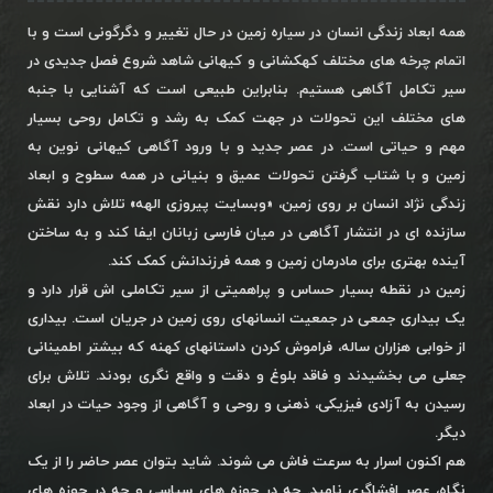
همه ابعاد زندگی انسان در سیاره زمین در حال تغییر و دگرگونی است و با
اتمام چرخه های مختلف کهکشانی و کیهانی شاهد شروع فصل جدیدی در
سیر تکامل آگاهی هستیم. بنابراین طبیعی است که آشنایی با جنبه
های مختلف این تحولات در جهت کمک به رشد و تکامل روحی بسیار
مهم و حیاتی است. در عصر جدید و با ورود آگاهی کیهانی نوین به
زمین و با شتاب گرفتن تحولات عمیق و بنیانی در همه سطوح و ابعاد
زندگی نژاد انسان بر روی زمین، «وبسایت پیروزی الهه» تلاش دارد نقش
سازنده ای در انتشار آگاهی در میان فارسی زبانان ایفا کند و به ساختن
آینده بهتری برای مادرمان زمین و همه فرزندانش کمک کند.
زمین در نقطه بسیار حساس و پراهمیتی از سیر تکاملی اش قرار دارد و
یک بیداری جمعی در جمعیت انسانهای روی زمین در جریان است. بیداری
از خوابی هزاران ساله، فراموش کردن داستانهای کهنه که بیشتر اطمینانی
جعلی می بخشیدند و فاقد بلوغ و دقت و واقع نگری بودند. تلاش برای
رسیدن به آزادی فیزیکی، ذهنی و روحی و آگاهی از وجود حیات در ابعاد
دیگر.
هم اکنون اسرار به سرعت فاش می شوند. شاید بتوان عصر حاضر را از یک
نگاه، عصر افشاگری نامید. چه در حوزه های سیاسی و چه در حوزه های