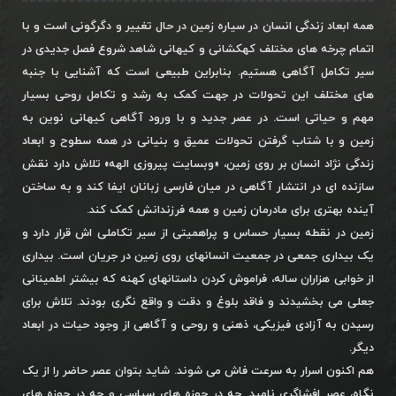
همه ابعاد زندگی انسان در سیاره زمین در حال تغییر و دگرگونی است و با
اتمام چرخه های مختلف کهکشانی و کیهانی شاهد شروع فصل جدیدی در
سیر تکامل آگاهی هستیم. بنابراین طبیعی است که آشنایی با جنبه
های مختلف این تحولات در جهت کمک به رشد و تکامل روحی بسیار
مهم و حیاتی است. در عصر جدید و با ورود آگاهی کیهانی نوین به
زمین و با شتاب گرفتن تحولات عمیق و بنیانی در همه سطوح و ابعاد
زندگی نژاد انسان بر روی زمین، «وبسایت پیروزی الهه» تلاش دارد نقش
سازنده ای در انتشار آگاهی در میان فارسی زبانان ایفا کند و به ساختن
آینده بهتری برای مادرمان زمین و همه فرزندانش کمک کند.
زمین در نقطه بسیار حساس و پراهمیتی از سیر تکاملی اش قرار دارد و
یک بیداری جمعی در جمعیت انسانهای روی زمین در جریان است. بیداری
از خوابی هزاران ساله، فراموش کردن داستانهای کهنه که بیشتر اطمینانی
جعلی می بخشیدند و فاقد بلوغ و دقت و واقع نگری بودند. تلاش برای
رسیدن به آزادی فیزیکی، ذهنی و روحی و آگاهی از وجود حیات در ابعاد
دیگر.
هم اکنون اسرار به سرعت فاش می شوند. شاید بتوان عصر حاضر را از یک
نگاه، عصر افشاگری نامید. چه در حوزه های سیاسی و چه در حوزه های