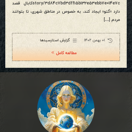
story/3d84c7bd3dff15b132e53ebb7e014e7cکابال قصد
دارد «گتو» ایجاد کند، به خصوص در مناطق شهری، تا بتوانند
مردم […]
۰۱ بهمن ۱۴۰۲
گزارش استارسیدها
مطالعه کامل