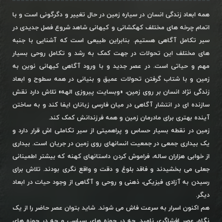
همه ابعاد زندگی انسان در سیاره زمین در حال تغییر و دگرگونی است و با
اتمام چرخه های مختلف کهکشانی و کیهانی شاهد شروع فصل جدیدی در
سیر تکامل آگاهی هستیم. بنابراین طبیعی است که آشنایی با جنبه
های مختلف این تحولات در جهت کمک به رشد و تکامل روحی بسیار
مهم و حیاتی است. در عصر جدید و با ورود آگاهی کیهانی نوین به
زمین و با شتاب گرفتن تحولات عمیق و بنیانی در همه سطوح و ابعاد
زندگی نژاد انسان بر روی زمین، «وبسایت پیروزی الهه» تلاش دارد نقش
سازنده ای در انتشار آگاهی در میان فارسی زبانان ایفا کند و به ساختن
آینده بهتری برای مادرمان زمین و همه فرزندانش کمک کند.
زمین در نقطه بسیار حساس و پراهمیتی از سیر تکاملی اش قرار دارد و
یک بیداری جمعی در جمعیت انسانهای روی زمین در جریان است. بیداری
از خوابی هزاران ساله، فراموش کردن داستانهای کهنه که بیشتر اطمینانی
جعلی می بخشیدند و فاقد بلوغ و دقت و واقع نگری بودند. تلاش برای
رسیدن به آزادی فیزیکی، ذهنی و روحی و آگاهی از وجود حیات در ابعاد
دیگر.
هم اکنون اسرار به سرعت فاش می شوند. شاید بتوان عصر حاضر را از یک
نگاه، عصر افشاگری نامید. چه در حوزه های سیاسی و چه در حوزه های