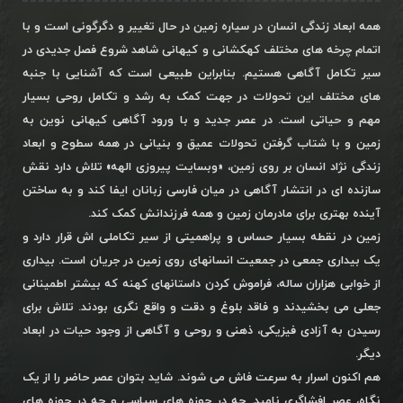
همه ابعاد زندگی انسان در سیاره زمین در حال تغییر و دگرگونی است و با
اتمام چرخه های مختلف کهکشانی و کیهانی شاهد شروع فصل جدیدی در
سیر تکامل آگاهی هستیم. بنابراین طبیعی است که آشنایی با جنبه
های مختلف این تحولات در جهت کمک به رشد و تکامل روحی بسیار
مهم و حیاتی است. در عصر جدید و با ورود آگاهی کیهانی نوین به
زمین و با شتاب گرفتن تحولات عمیق و بنیانی در همه سطوح و ابعاد
زندگی نژاد انسان بر روی زمین، «وبسایت پیروزی الهه» تلاش دارد نقش
سازنده ای در انتشار آگاهی در میان فارسی زبانان ایفا کند و به ساختن
آینده بهتری برای مادرمان زمین و همه فرزندانش کمک کند.
زمین در نقطه بسیار حساس و پراهمیتی از سیر تکاملی اش قرار دارد و
یک بیداری جمعی در جمعیت انسانهای روی زمین در جریان است. بیداری
از خوابی هزاران ساله، فراموش کردن داستانهای کهنه که بیشتر اطمینانی
جعلی می بخشیدند و فاقد بلوغ و دقت و واقع نگری بودند. تلاش برای
رسیدن به آزادی فیزیکی، ذهنی و روحی و آگاهی از وجود حیات در ابعاد
دیگر.
هم اکنون اسرار به سرعت فاش می شوند. شاید بتوان عصر حاضر را از یک
نگاه، عصر افشاگری نامید. چه در حوزه های سیاسی و چه در حوزه های