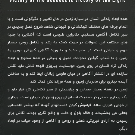
Victory of the Goddess is Victory of the Light
همه ابعاد زندگی انسان در سیاره زمین در حال تغییر و دگرگونی است و با
اتمام چرخه های مختلف کهکشانی و کیهانی شاهد شروع فصل جدیدی در
سیر تکامل آگاهی هستیم. بنابراین طبیعی است که آشنایی با جنبه
های مختلف این تحولات در جهت کمک به رشد و تکامل روحی بسیار
مهم و حیاتی است. در عصر جدید و با ورود آگاهی کیهانی نوین به
زمین و با شتاب گرفتن تحولات عمیق و بنیانی در همه سطوح و ابعاد
زندگی نژاد انسان بر روی زمین، «وبسایت پیروزی الهه» تلاش دارد نقش
سازنده ای در انتشار آگاهی در میان فارسی زبانان ایفا کند و به ساختن
آینده بهتری برای مادرمان زمین و همه فرزندانش کمک کند.
زمین در نقطه بسیار حساس و پراهمیتی از سیر تکاملی اش قرار دارد و
یک بیداری جمعی در جمعیت انسانهای روی زمین در جریان است. بیداری
از خوابی هزاران ساله، فراموش کردن داستانهای کهنه که بیشتر اطمینانی
جعلی می بخشیدند و فاقد بلوغ و دقت و واقع نگری بودند. تلاش برای
رسیدن به آزادی فیزیکی، ذهنی و روحی و آگاهی از وجود حیات در ابعاد
دیگر.