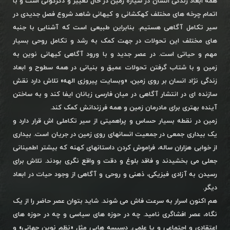
همه ابعاد زندگی انسان در سیاره زمین در حال تغییر و دگرگونی است و با
اتمام چرخه های مختلف کهکشانی و کیهانی شاهد شروع فصل جدیدی در
سیر تکامل آگاهی هستیم. بنابراین طبیعی است که آشنایی با جنبه
های مختلف این تحولات در جهت کمک به رشد و تکامل روحی بسیار
مهم و حیاتی است. در عصر جدید و با ورود آگاهی کیهانی نوین به
زمین و با شتاب گرفتن تحولات عمیق و بنیانی در همه سطوح و ابعاد
زندگی نژاد انسان بر روی زمین، «وبسایت پیروزی الهه» تلاش دارد نقش
سازنده ای در انتشار آگاهی در میان فارسی زبانان ایفا کند و به ساختن
آینده بهتری برای مادرمان زمین و همه فرزندانش کمک کند.
زمین در نقطه بسیار حساس و پراهمیتی از سیر تکاملی اش قرار دارد و
یک بیداری جمعی در جمعیت انسانهای روی زمین در جریان است. بیداری
از خوابی هزاران ساله، فراموش کردن داستانهای کهنه که بیشتر اطمینانی
جعلی می بخشیدند و فاقد بلوغ و دقت و واقع نگری بودند. تلاش برای
رسیدن به آزادی فیزیکی، ذهنی و روحی و آگاهی از وجود حیات در ابعاد
دیگر.
هم اکنون اسرار به سرعت فاش می شوند. شاید بتوان عصر حاضر را از یک
نگاه، عصر افشاگری نامید. چه در حوزه های سیاسی و چه در حوزه های
اعتقادی و اجتماعی و یا علمی. دسیسه هایی مثل «نظم نوین جهانی» و