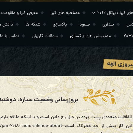
 کبرا / پرتال ۲۰۱۲
مصاحبه های کبرا
معرفی کبرا و مقاومت
کس
بیداری
صعود
پاکسازی
شبکه ها
دانش ه
مدیتیشن های پاکسازی
سوالات کاربران
تماس با ما
پیروزی الهه
بروزرسانی وضعیت سیاره، دوشنبه ۱۵ آگوست ۰۲۲
اتفاقات متعددی پشت پرده در حال رخ دادن است و با اینکه علاقه دارم 
این کار بیش از حد خطرناک است:ilence-about