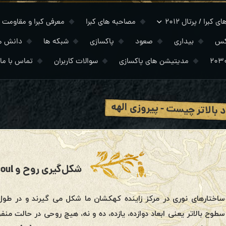
 کبرا / پرتال ۲۰۱۲
مصاحبه های کبرا
معرفی کبرا و مقاومت
کس
بیداری
صعود
پاکسازی
شبکه ها
دانش ه
مدیتیشن های پاکسازی
سوالات کاربران
تماس با ما
د بالاتر چیست - پیروزی الهه
شکل‌گیری روح و Oversoul
ساختارهای نوری در مرکز زاینده کهکشان ما شکل می گیرند و در طول 
سطوح بالاتر یعنی ابعاد دوازده، یازده، ده و نه، هیچ روحی در حالت من