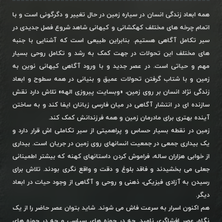
همه ابعاد زندگی انسان در سیاره زمین در حال تغییر و دگرگونی است و با
اتمام چرخه های مختلف کهکشانی و کیهانی شاهد شروع فصل جدیدی در
سیر تکامل آگاهی هستیم. بنابراین طبیعی است که آشنایی با جنبه
های مختلف این تحولات در جهت کمک به رشد و تکامل روحی بسیار
مهم و حیاتی است. در عصر جدید و با ورود آگاهی کیهانی نوین به
زمین و با شتاب گرفتن تحولات عمیق و بنیانی در همه سطوح و ابعاد
زندگی نژاد انسان بر روی زمین، «وبسایت پیروزی الهه» تلاش دارد نقش
سازنده ای در انتشار آگاهی در میان فارسی زبانان ایفا کند و به ساختن
آینده بهتری برای مادرمان زمین و همه فرزندانش کمک کند.
زمین در نقطه بسیار حساس و پراهمیتی از سیر تکاملی اش قرار دارد و
یک بیداری جمعی در جمعیت انسانهای روی زمین در جریان است. بیداری
از خوابی هزاران ساله، فراموش کردن داستانهای کهنه که بیشتر اطمینانی
جعلی می بخشیدند و فاقد بلوغ و دقت و واقع نگری بودند. تلاش برای
رسیدن به آزادی فیزیکی، ذهنی و روحی و آگاهی از وجود حیات در ابعاد
دیگر.
هم اکنون اسرار به سرعت فاش می شوند. شاید بتوان عصر حاضر را از یک
نگاه، عصر افشاگری نامید. چه در حوزه های سیاسی و چه در حوزه های