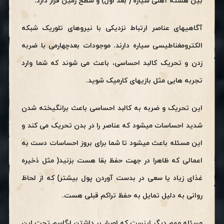
بین هسته آهنی سیاره ( بعد اول) و سطح زمین قرار دارد.
آگاهیهای عناصر ارتباط نزدیکی با نیروهای تلوریک شبکه
الکترومغناطیسی سیاره دارند. موجودات بعدچهارمی با ضربه
زدن و تحریک کالبد احساسی، باعث می شوند که شما وارد
تجربه هایی مثل بازیهای کارمیک شوید.
این تحریک و ضربه به کالبد احساسی باعث برانگیخته شدن
شدید احساسات میشود که عناصر را در بدن تحریک می کند و
این مسئله باعث میشود تا شما برای بروز احساسات دست به
اعمالی که ظاهرا در جهت حفظ بقا هست بزنید( مثل ذخیره
غذای زیاد یا سعی در بدست آوردن پول بیشتر) که از لحاظ
روانی به دلیل تمایل به حفظ تراکم قبلی هست.
مسئله مهم دیگر اینست که اصرار بر داشتن ارگاسم تحت این