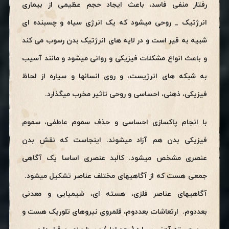
رفتار منفی فاسد، باعث ایجاد حجم عظیمی از بیماری
انرژتیک _ روحی میشود که یک انرژی سیاه و چسبنده ای
شبیه به قیر است و در لایه های انرژتیک بدن رسوب می کند
و باعث انواع مشکلات فیزیکی و روانی میشود و مانند آسیب
به شبکه های انرژیست، و روی انسانها و سیاره از لحاظ
فیزیکی، ذهنی، احساسی و روحی تاثیر مخرب میگذارد.
با انجام پاکسازی احساسی و حذف سموم عاطفی، سموم
فیزیکی بدن هم آزاد میشوند. اینجاست که نقش بدن
عنصری مشخص میشود. کالبد عنصری اساسا یک آگاهی
جمعی هست که از آگاهیهای مختلف عناصر تشکیل میشود.
آگاهیهای عناصر فلزی، هسته ای، شیمیایی و معدنی
بعددوم. ارتعاشات بعددوم، قلمروی نیروهای تلوریک هست و