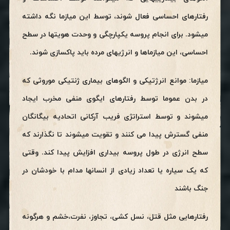
رفتارهای احساسی فعال شوند، توسط این میازما نگه داشته
میشود. برای انجام پروسه یکپارچگی و وحدت هویتها در سطح
احساسی، این میازماها و انرژیهای مرده باید پاکسازی شوند.
میازما: موانع انرژتیکی و الگوهای بیماری ژنتیکی موروثی که
در بدن عموما توسط رفتارهای ایگوی منفی مخرب ایجاد
میشوند و توسط استراتژی فریب آرکانی اتحادیه بیگانگان
منفی گسترش پیدا می کنند و تقویت میشوند تا نگذارند که
سطح انرژی در طول پروسه بیداری افزایش پیدا کند. وقتی
که یک سیاره یا تعداد زیادی از انسانها مدام با خودشان در
جنگ باشند
رفتارهایی مثل قتل، نسل کشی، تجاوز، نفرت،خشم و هرگونه