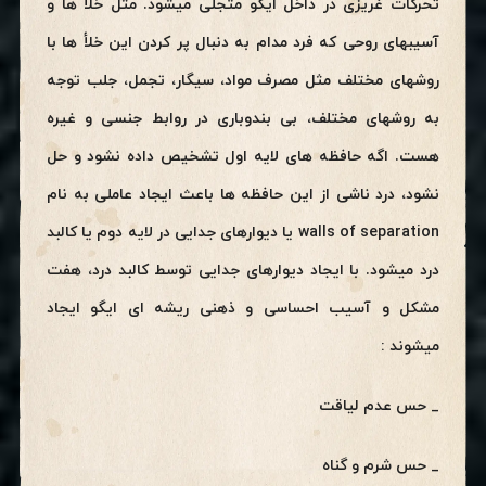
تحرکات غریزی در داخل ایگو متجلی میشود. مثل خلأ ها و
آسیبهای روحی که فرد مدام به دنبال پر کردن این خلأ ها با
روشهای مختلف مثل مصرف مواد، سیگار، تجمل، جلب توجه
به روشهای مختلف، بی بندوباری در روابط جنسی و غیره
هست. اگه حافظه های لایه اول تشخیص داده نشود و حل
نشود، درد ناشی از این حافظه ها باعث ایجاد عاملی به نام
walls of separation یا دیوارهای جدایی در لایه دوم یا کالبد
درد میشود. با ایجاد دیوارهای جدایی توسط کالبد درد، هفت
مشکل و آسیب احساسی و ذهنی ریشه ای ایگو ایجاد
میشوند :
_ حس عدم لیاقت
_ حس شرم و گناه