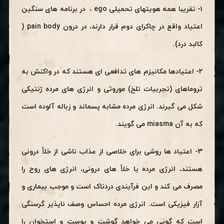
۱- تقریبا همه هویتهای تحمیلی ego ، در برنامه های سنگین
اعتیاد واقع در چاکرای دوم قرار دارند، در درون pain body (
کالبد درد).
۲- اعتیادها مکانیزم های تدافعی ای هستند که در واکنش به
تروماهای (تجربیات تلخ) موروثی و انرژی های مرده ژنتیکی
شکل می گیرند. انرژی مرده مشابه پسماند و زباله آلوده است
که به آن miasma می گویند.
۳- اعتیاد ها روشی برای خلاصی از عذاب ناشی از خلأ درونی
هستند، انرژی مرده یا خلأ های درونی، انرژی های روح را
مصرف می کند و این فرآیندی دردناک است و موجب بیماری و
آزار فیزیکی است. انرژی مرده احساس وصف ناپذیر گرسنگی
است که گویی می خواهد گوشت و پوست و استخوان را