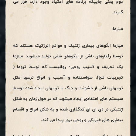
دوم یعنی جاییکه برنامه های اعتیاد وجود دارد، قرار می
گیرند.
میازما:
میازما الگوهای بیماری ژنتیک و موانع انرژتیک هستند که
توسط رفتارهای ناشی از ایگوهای منفی تولید میشوند. میازما
یک تحریف و آسیب روحی- روانیست که توسط تروما (
تجربیات تلخ)، سواستفاده و آسیب و انواع ترسها مثل
ترسهای ناشی از خشونت و جنگ یا ترسهای ایجاد شده توسط
سیستم های اعتقادی ایجاد میشود، که در طول زمان به شکل
ژنتیکی در دی ان ای کدگذاری شده و به شکل انواع و اقسام
بیماری های فیزیکی و روحی بروز پیدا می کند.