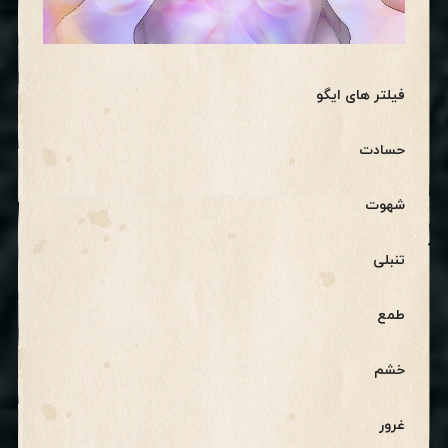
فیلتر های ایگو
حسادت
شهوت
تنبلی
طمع
خشم
غرور