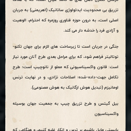
تزریق بی محدودیت ایدئولوژی ساتانیک (اهریمنی) به جریان
اصلی است، به درون حوزه فناوری روزمره که احترام، الوهیت
و آزادی فرد را خدشه دار می کند.
جنگی در جریان است تا زیرساخت های لازم برای جهان تکنو-
توتالیتر فراهم شود، که برای مراحل بعدی طرح آنان مورد نیاز
است: قانون واکسیناسیونی که مملو از نانوچیپ است؛ طرح
تکامل جهت-داده-شده؛ اصلاحات نژادی، و در نهایت ترنس
اومانیزم (تبدیل هوش ارگانیک به هوش مصنوعی).
بیل گیتس و طرح تزریق چیپ به جمعیت جهان بوسیله
واکسیناسیون
بایستی مایل باشیم بر ترس و انکار غلبه کنیم، و هنگامی که