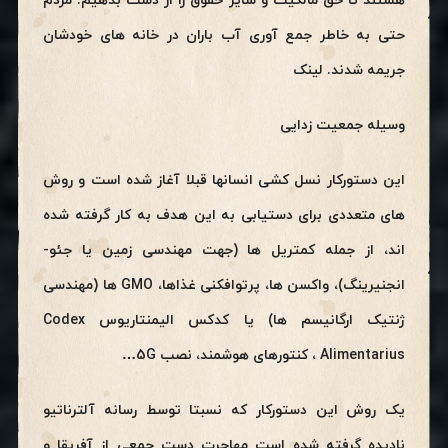
هستند تا حق مالکیت و سایر حقوق را از دست بدهیم. مردم
حتی به خاطر جمع آوری آب باران در خانه های خودشان
جریمه شدند. لینک
وسیله جمعیت زدایی
این دستورکار نسل کشی انسانها قبلا آغاز شده است و روش
های متعددی برای دستیابی به این هدف به کار گرفته شده
اند، از جمله کمتریل ها (جهت مهندسی زمین یا جئو-
انجنیرینگ)، واکسن ها، پرتوافکنی غذاها، GMO ها (مهندسی
ژنتیک ارگانیسم ها) یا کدکس الیمنتاریوس Codex
Alimentarius ، کنتورهای هوشمند، نصب 5G…
یک روش این دستورکار که نسبتا توسط رسانه آلترناتیو
نادیده گرفته شده است مهاجرت دست جمعی از آفریقا و