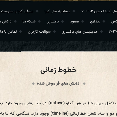
 کبرا / پرتال ۲۰۱۲
مصاحبه های کبرا
معرفی کبرا و مقاومت
کس
بیداری
صعود
پاکسازی
شبکه ها
دانش ه
مدیتیشن های پاکسازی
سوالات کاربران
تماس با ما
خطوط زمانی
دانش های فراموش شده
در ساختار جهان های هارمونیک (مثل جهان ما) در هر اکتاو (
زمین بعد سومی، در ابعاد یک و دو و سه، شش خط زمانی (meline