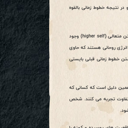
 در نتیجه خطوط زمانی بالقوه
درون این خطوط زمان آینده، ایستگاههای هویت به نام روح یا روح فراگیر (oversoul) ویا خویشتن متعالی (higher self) وجود
ی انرژی روحانی هستند که حاوی
 درین چرخه صعود (ascension cycle) و با فروشکستن خطوط زمانی قبلی بایستی
 همین دلیل است که کسانی که
متفاوت تجربه می کنند. شخص
ود.
واقعیت های پوسیده و کهنه را