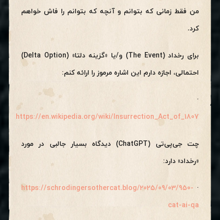
من فقط زمانی که بتوانم و آنچه که بتوانم را فاش خواهم
کرد.
برای رخداد (The Event) و/یا «گزینه دلتا» (Delta Option)
احتمالی، اجازه دارم این اشاره مرموز را ارائه کنم:
·
https://en.wikipedia.org/wiki/Insurrection_Act_of_1807
چت جی‌پی‌تی (ChatGPT) دیدگاه بسیار جالبی در مورد
«رخداد» دارد:
https://schrodingersothercat.blog/2025/09/03/950-
·
cat-ai-qa