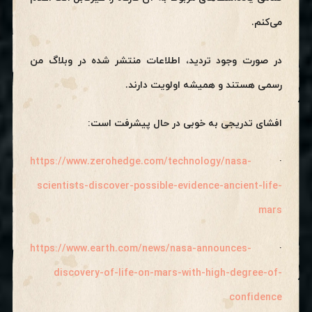
می‌کنم.
در صورت وجود تردید، اطلاعات منتشر شده در وبلاگ من
رسمی هستند و همیشه اولویت دارند.
افشای تدریجی به خوبی در حال پیشرفت است:
https://www.zerohedge.com/technology/nasa-
·
scientists-discover-possible-evidence-ancient-life-
mars
https://www.earth.com/news/nasa-announces-
·
discovery-of-life-on-mars-with-high-degree-of-
confidence