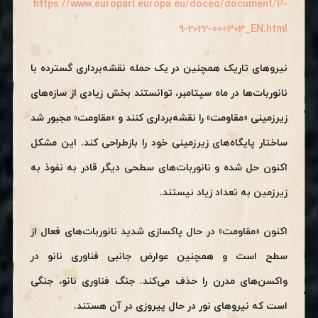
https://www.europarl.europa.eu/doceo/document/P-
9-2022-000303_EN.html
نیروهای تاریک همچنین در یک حمله نقشه‌برداری گسترده با
نانوربات‌ها در ماه سپتامبر، توانستند بخش زیادی از سازه‌های
زیرزمینی «مقاومت» را نقشه‌برداری کنند و «مقاومت» مجبور شد
ساختار پایگاه‌های زیرزمینی خود را بازطراحی کند. این مشکل
اکنون حل شده و نانوربات‌های سطحی دیگر قادر به نفوذ به
زیرزمین به تعداد زیاد نیستند.
اکنون «مقاومت» در حال پاکسازی شدید نانوربات‌های فعال از
سطح است و همچنین عوارض جانبی فناوری نانو در
واکسن‌های مدرن را حذف می‌کند. جنگ فناوری نانو، جنگی
است که نیروهای نور در حال پیروزی در آن هستند.