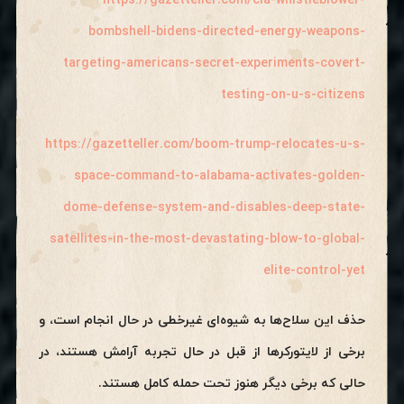
https://gazetteller.com/cia-whistleblower-
bombshell-bidens-directed-energy-weapons-
targeting-americans-secret-experiments-covert-
testing-on-u-s-citizens
https://gazetteller.com/boom-trump-relocates-u-s-
space-command-to-alabama-activates-golden-
dome-defense-system-and-disables-deep-state-
satellites-in-the-most-devastating-blow-to-global-
elite-control-yet
حذف این سلاح‌ها به شیوه‌ای غیرخطی در حال انجام است، و
برخی از لایتورکرها از قبل در حال تجربه آرامش هستند، در
حالی که برخی دیگر هنوز تحت حمله کامل هستند.