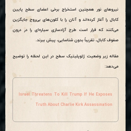
نیروهای نور همچنین استخراج برخی اعضای سطح پایین
کابال را آغاز کرده‌اند و آنان را با کلون‌های بی‌روح جایگزین
می‌کنند که قرار است طرح آزادسازی سیاره‌ای را در درون
صفوف کابال، تقریباً بدون شناسایی، پیش ببرند.
مقاله زیر وضعیت ژئوپلیتیک سطح در این لحظه را توضیح
می‌دهد:
Israel Threatens To Kill Trump If He Exposes
Truth About Charlie Kirk Assassination