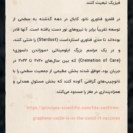
فیزیک تبعیت کنند.
در قلمرو فناوری نانو، کابال در دهه گذشته به سطحی از
توسعه تقریباً برابر با نیروهای نور دست یافته است. آنها قادر
بوده‌اند تا حدی فناوری استارداست (Stardust) را خنثی کنند،
و در یک مراسم بزرگ ایلومیناتی «سوزاندن دلسوزی»
(Cremation of Care) که بین سال‌های ۲۰۲۰ تا ۲۰۲۲ در
جریان بود، موفق شدند بخش عظیمی از جمعیت سطحی را با
نانوچیپ‌های گرافنی آلوده کنند که بخش مسئولِ همدلی و
همزادپنداری در مغز را مسدود می‌کنند:
https://principia-scientific.com/fda-confirms-
graphene-oxide-is-in-the-covid-19-vaccines