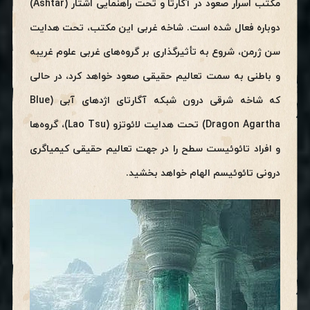
مکتب اسرار صعود در آگارتا و تحت راهنمایی اشتار (Ashtar)
دوباره فعال شده است. شاخه غربی این مکتب، تحت هدایت
سن ژرمن، شروع به تأثیرگذاری بر گروه‌های غربی علوم غریبه
و باطنی به سمت تعالیم حقیقی صعود خواهد کرد، در حالی
که شاخه شرقی درون شبکه آگارتای اژدهای آبی (Blue
Dragon Agartha) تحت هدایت لائوتزو (Lao Tsu)، گروه‌ها
و افراد تائوئیست سطح را در جهت تعالیم حقیقی کیمیاگری
درونی تائوئیسم الهام خواهد بخشید.