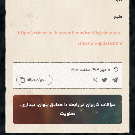
کبرا
منبع :
https://2012portal.blogspot.com/2025/10/planetary-
situation-update.html
۱۰ مهر ۱۴۰۴ ساعت ۱۷:۰۰
سؤالات کاربران در رابطه با حقایق پنهان، بیداری،
معنویت