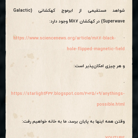
شواهد مستقیمی از ابرموج کهکشانی (Galactic
Superwave) در کهکشان M87 وجود دارد:
https://www.sciencenews.org/article/m87-black-
·
hole-flipped-magnetic-field
و هر چیزی امکان‌پذیر است:
·
https://starlight432.blogspot.com/2025/09/anythings-
possible.html
وقتن همه اینها به پایان برسد، ما به خانه خواهیم رفت: