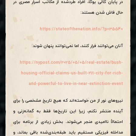
در پایان کالی یوگا، افراد طردشده از مکاتب اسرار مصری در
حال فاش شدن هستند:
https://stateofthenation.info/?p=35540
آنان می‌توانند فرار کنند، اما نمی‌توانند پنهان شوند:
https://nypost.com/2025/05/05/real-estate/bush-
housing-official-claims-us-built-21t-city-for-rich-
and-powerful-to-live-in-near-extinction-event
نیروهای نور از من خواسته‌اند که هیچ تاریخ مشخصی را برای
آینده منتشر نکنم، زیرا این تاریخ‌ها فقط به گمانه‌زنی و
احتمالاً ناامیدی منجر می‌شوند. بخش زیادی از برنامه برای
مداخله فیزیکی مستقیم باید طبقه‌بندی‌شده باقی بماند، و