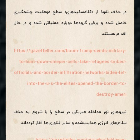
در حذف نفوذ از «کلاه‌سفیدهای» سطح موفقیت چشمگیری
حاصل شده و برخی گروه‌ها دوباره عملیاتی شده و در حال
اقدام هستند:
https://gazetteller.com/boom-trump-sends-military-
to-hunt-down-sleeper-cells-fake-refugees-bribed-
officials-and-border-infiltration-networks-biden-let-
into-the-u-s-the-elites-opened-the-border-to-
destroy-ameri
نیروهای نور مداخله فیزیکی در سطح را با شروع به حذف
سلاح‌های انرژی هدایت‌شده و سایر فناوری‌ها آغاز کرده‌اند: