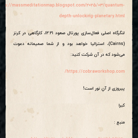
ttps://massmeditationmap.blogspot.com/2025/03/quantum-
depth-unlocking-planetary.html
لنگرگاه اصلی فعال‌سازی پورتال صعود ۱۲:۲۱، کارگاهی در کرنز
(Cairns)، استرالیا خواهد بود و از شما صمیمانه دعوت
می‌شود که در آن شرکت کنید:
https://cobraworkshop.com/
پیروزی از آنِ نور است!
کبرا
منبع :