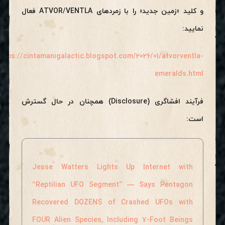
و کلید «زمین جدید» را با زمردهای ATVOR/VENTLA فعال
نمایید:
https://cintamanigalactic.blogspot.com/2026/01/atvorventla-
emeralds.html
فرآیند افشاگری (Disclosure) همچنان در حال گسترش
است:
Jesse Watters Lights Up Internet with
“Reptilian UFO Segment” — Says Pentagon
Recovered DOZENS of Crashed UFOs with
FOUR Alien Species, Including 7-Foot Beings