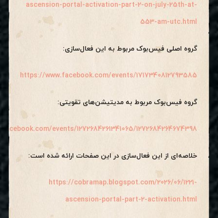
ascension-portal-activation-part-2-on-july-25th-at-
553-am-utc.html
گروه اصلی فیس‌بوک مربوط به این فعال‌سازی:
https://www.facebook.com/events/1717340812793585
گروه فیس‌بوک مربوط به مدیتیشن‌های تقویتی:
.facebook.com/events/1272684261341065/1272684264674398/
خلاصه‌ای از این فعال‌سازی در این صفحات ارائه شده است:
https://cobramap.blogspot.com/2026/06/1221-
ascension-portal-part-2-activation.html