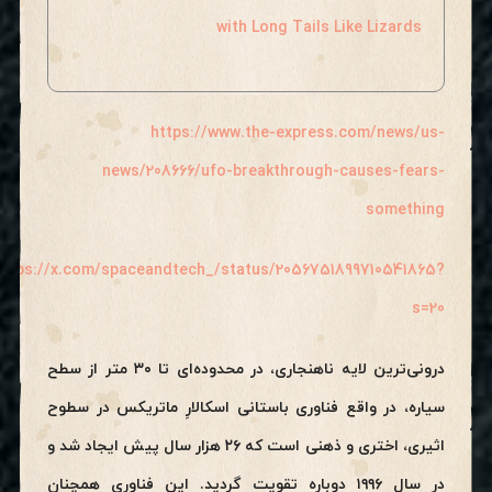
with Long Tails Like Lizards
https://www.the-express.com/news/us-
news/208666/ufo-breakthrough-causes-fears-
something
https://x.com/spaceandtech_/status/2056751899710541865?
s=20
درونی‌ترین لایه ناهنجاری، در محدوده‌ای تا ۳۰ متر از سطح
سیاره، در واقع فناوری باستانی اسکالارِ ماتریکس در سطوح
اثیری، اختری و ذهنی است که ۲۶ هزار سال پیش ایجاد شد و
در سال ۱۹۹۶ دوباره تقویت گردید. این فناوری همچنان