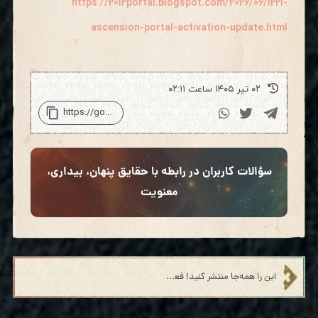
https://2012portal.blogspot.com/2026/06/1221-
ascension-portal-activation-update.html
۰۲ تیر ۱۴۰۵ ساعت ۰۲:۱۱
سؤالات کاربران در رابطه با حقایق پنهان، بیداری،
معنویت
این را همه‌جا منتشر کنید! فعال‌سازی پرتال صعود ۱۲:۲۱ – بخش دوم