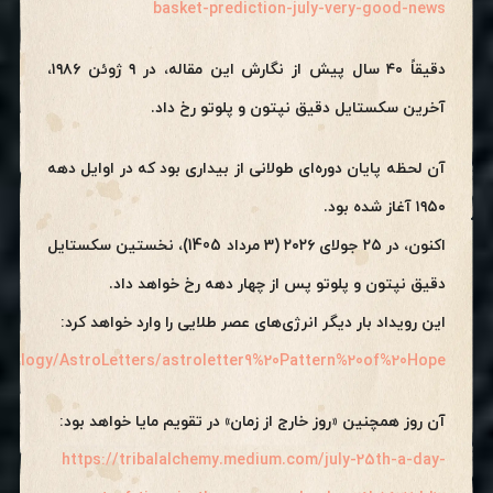
basket-prediction-july-very-good-news
دقیقاً ۴۰ سال پیش از نگارش این مقاله، در ۹ ژوئن ۱۹۸۶،
آخرین سکستایل دقیق نپتون و پلوتو رخ داد.
آن لحظه پایان دوره‌ای طولانی از بیداری بود که در اوایل دهه
۱۹۵۰ آغاز شده بود.
اکنون، در ۲۵ جولای ۲۰۲۶ (3 مرداد 1405)، نخستین سکستایل
دقیق نپتون و پلوتو پس از چهار دهه رخ خواهد داد.
این رویداد بار دیگر انرژی‌های عصر طلایی را وارد خواهد کرد:
trology/AstroLetters/astroletter9%20Pattern%20of%20Hope
آن روز همچنین «روز خارج از زمان» در تقویم مایا خواهد بود:
https://tribalalchemy.medium.com/july-25th-a-day-