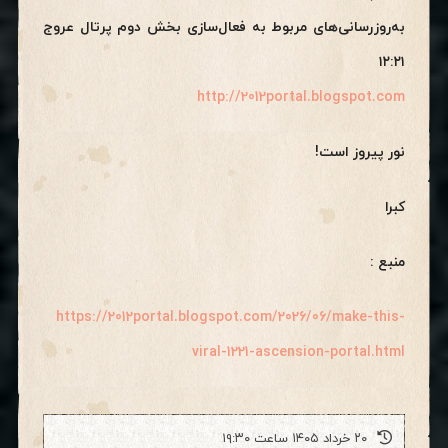
به‌روزرسانی‌های مربوط به فعال‌سازی بخش دوم پرتال عروج
۱۲:۲۱
http://2012portal.blogspot.com
نور پیروز است!
کبرا
منبع :
https://2012portal.blogspot.com/2026/06/make-this-
viral-1221-ascension-portal.html
۲۰ خرداد ۱۴۰۵ ساعت ۱۹:۳۰