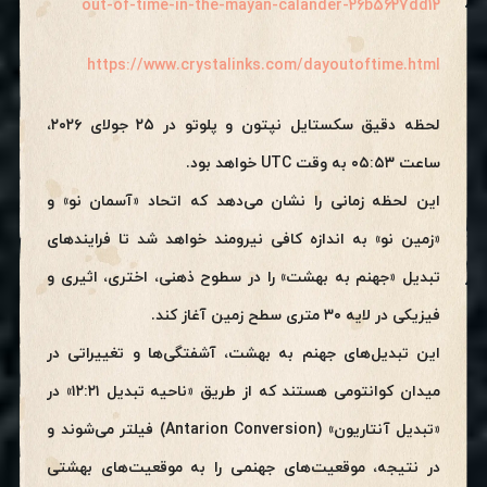
out-of-time-in-the-mayan-calander-26b5627dd12
https://www.crystalinks.com/dayoutoftime.html
لحظه دقیق سکستایل نپتون و پلوتو در ۲۵ جولای ۲۰۲۶،
ساعت ۰۵:۵۳ به وقت UTC خواهد بود.
این لحظه زمانی را نشان می‌دهد که اتحاد «آسمان نو» و
«زمین نو» به اندازه کافی نیرومند خواهد شد تا فرایندهای
تبدیل «جهنم به بهشت» را در سطوح ذهنی، اختری، اثیری و
فیزیکی در لایه ۳۰ متری سطح زمین آغاز کند.
این تبدیل‌های جهنم به بهشت، آشفتگی‌ها و تغییراتی در
میدان کوانتومی هستند که از طریق «ناحیه تبدیل ۱۲:۲۱» در
«تبدیل آنتاریون» (Antarion Conversion) فیلتر می‌شوند و
در نتیجه، موقعیت‌های جهنمی را به موقعیت‌های بهشتی