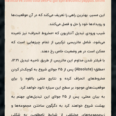
s://mathcurve.com/courbes3d.gb/spiraleconic/pappus.shtml
این مسیر، بهترین راهی را تعریف می‌کند که در آن موقعیت‌ها
و رویدادها خود را حل و فصل می‌کنند.
شیب ورودی تبدیل آنتاریون که «مخروط انحراف» نیز نامیده
می‌شود، شامل ماتریسی ترکیبی از تمام چیزهایی است که
ممکن است در هر وضعیت خاص رخ دهند.
با فیلتر شدن مداوم این ماتریس از طریق ناحیه تبدیل ۱۲:۲۱،
«مطلق» (Absolute) پس از ۲۵ جولای شروع به کوچک‌تر کردن
مخروط‌های انحراف کرده و نتایج منفی بالقوه را برای
موقعیت‌های موجود بر سطح این سیاره نابود خواهد کرد.
به بیان عملی، پس از ۲۵ جولای این تبدیل‌های جهنم به
بهشت شروع خواهند کرد به دگرگون ساختن مجموعه‌ها و
زیرمجموعه‌های مختلفی از شرایط نامطلوب، به شکلی