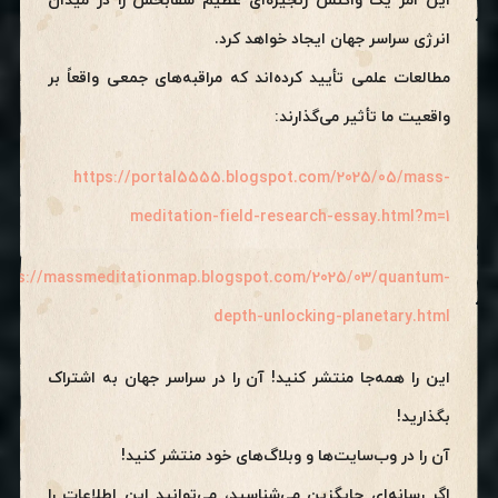
این امر یک واکنش زنجیره‌ای عظیم شفابخش را در میدان
انرژی سراسر جهان ایجاد خواهد کرد.
مطالعات علمی تأیید کرده‌اند که مراقبه‌های جمعی واقعاً بر
واقعیت ما تأثیر می‌گذارند:
https://portal5555.blogspot.com/2025/05/mass-
meditation-field-research-essay.html?m=1
ttps://massmeditationmap.blogspot.com/2025/03/quantum-
depth-unlocking-planetary.html
این را همه‌جا منتشر کنید! آن را در سراسر جهان به اشتراک
بگذارید!
آن را در وب‌سایت‌ها و وبلاگ‌های خود منتشر کنید!
اگر رسانه‌ای جایگزین می‌شناسید، می‌توانید این اطلاعات را