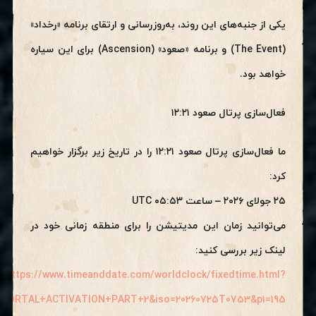
یکی از جنبه‌های این روند، به‌روزرسانی و ارتقای برنامه «رخداد»
(The Event) و برنامه «صعود» (Ascension) برای این سیاره
خواهد بود.
فعال‌سازی پرتال صعود ۱۲:۲۱
ما فعال‌سازی پرتال صعود ۱۲:۲۱ را در تاریخ زیر برگزار خواهیم
کرد:
۲۵ جولای ۲۰۲۶ – ساعت ۰۵:۵۳ UTC
می‌توانید زمان این مدیتیشن را برای منطقه زمانی خود در
لینک زیر بررسی کنید:
https://www.timeanddate.com/worldclock/fixedtime.html?
PORTAL+ACTIVATION+PART+2&iso=20260725T0753&p1=195