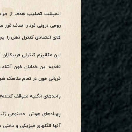
ایمپلنت تصلیب هدف از طراح
های اعتقادی کنترل ذهن را ایجا
این مکانیزم کنترلی فریبکاران 
تغذیه این خدایان خون آشام،
قربانی خون در تمام مناسک شیطا
واحدهای انگلیه متوقف کنندهSuppressor parasite Entity واحدهای SPE:
پهبادهای هوش مصنوعی ژنتیکی 
آنها انگلهای فیزیکی و ذهنی ه