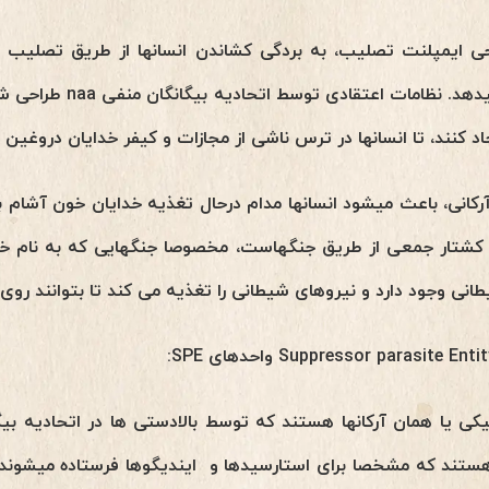
ی ایمپلنت تصلیب، به بردگی کشاندن انسانها از طریق تصلیب 
روحی درونی فرد را هدف قرار
د کنند، تا انسانها در ترس ناشی از مجازات و کیفر خدایان دروغین ب
آرکانی، باعث میشود انسانها مدام درحال تغذیه خدایان خون آشام ب
 کشتار جمعی از طریق جنگهاست، مخصوصا جنگهایی که به نام خد
نی وجود دارد و نیروهای شیطانی را تغذیه می کند تا بتوانند روی 
یا همان آرکانها هستند که توسط بالادستی ها در اتحادیه بیگ
ستند که مشخصا برای استارسیدها و ایندیگوها فرستاده میشوند ت