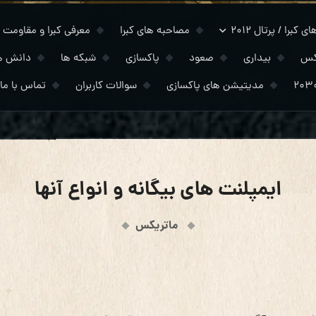
 کبرا / پرتال ۲۰۱۲
مصاحبه های کبرا
معرفی کبرا و مقاومت
کس
بیداری
صعود
پاکسازی
شبکه ها
دانش ه
مدیتیشن های پاکسازی
سوالات کاربران
تماس با ما
ایمپلنت های بیگانه و انواع آنها
ماتریکس