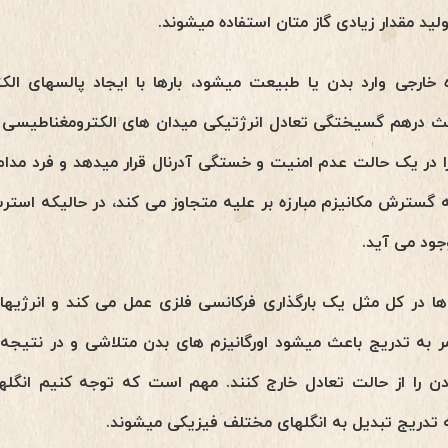
لید مقدار زیادی گاز متان استفاده میشوند.
 خارجی وارد بدن یا طبیعت میشود، بارها با ایجاد پالسهای ال
اعث درهم گسیختگی تعادل انرژتیکی میدان های الکترومغناطیسی 
ا در یک حالت عدم امنیت و خستگی آدرنال قرار میدهد و فرد مدام 
ه گسترش مکانیزم مبارزه بر علیه متجاوز می کند، در حالیکه 
جود می آید.
ین ایمپلنتها مثل chemtrail ها در کل مثل یک بارگذاری فرکانسی فلزی عمل می کند و
ر به تدریج باعث میشود اورگانیزم های بدن متلاشی و در نتیجه ان
 بدن را از حالت تعادل خارج کنند. مهم است که توجه کنیم انگ
 تدریج تبدیل به انگلهای مختلف فیزیکی میشوند.